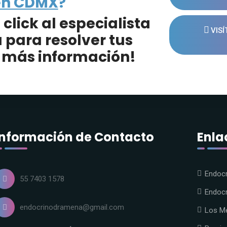
en CDMX
?
lick al especialista
VISÍ
 para resolver tus
 más información!
Información de Contacto
Enla
Endocr
55 7403 1578
Endoc
endocrinodramena@gmail.com
Los M