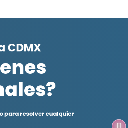
ía CDMX
ienes
ales?
 para resolver cualquier