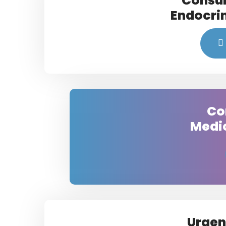
Consul
Endocri
Co
Medic
Urgen