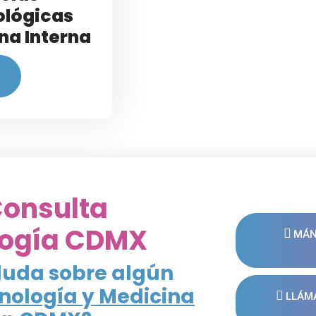
ológicas
na Interna
Consulta
logía CDMX
MÁN
duda sobre algún
inología y Medicina
LLÁMA