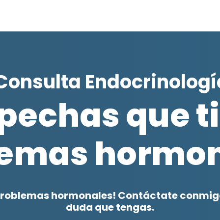
 Consulta Endocrinolog
pechas que t
lemas hormon
problemas hormonales! Contáctate conmigo
duda que tengas.