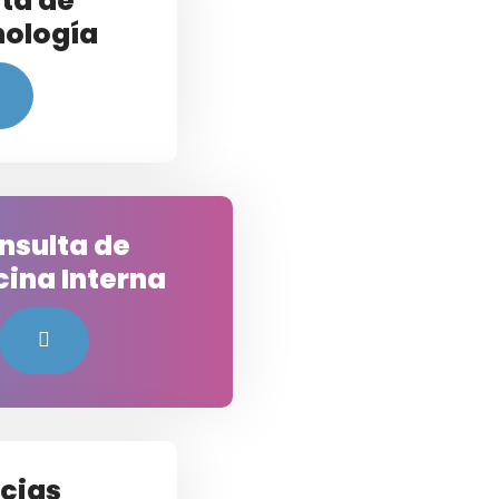
ta de
nología
nsulta de
ina Interna
cias