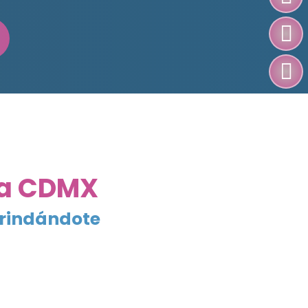
ía CDMX
brindándote