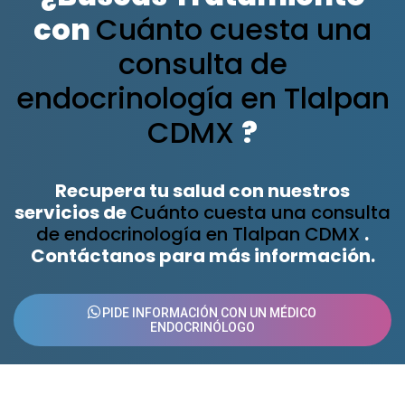
con
Cuánto cuesta una
consulta de
endocrinología en Tlalpan
CDMX
?
Recupera tu salud con nuestros
servicios de
Cuánto cuesta una consulta
de endocrinología en Tlalpan CDMX
.
Contáctanos para más información.
PIDE INFORMACIÓN CON UN MÉDICO
ENDOCRINÓLOGO