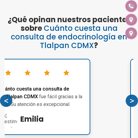
¿Qué opinan nuestros pacientes
sobre
Cuánto cuesta una
consulta de endocrinología en
Tlalpan CDMX
?
El mejor Médico Es
Endocrinología. Estoy
<
>
recibido. Sin dudas
Anterior
S
consulta de end