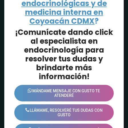
endocrinológicas y de
medicina interna en
Coyoacán CDMX
?
¡Comunícate dando click
al especialista en
endocrinología para
resolver tus dudas y
brindarte más
información!
MÁNDAME MENSAJE CON GUSTO TE
ATENDERÉ
LLÁMAME, RESOLVERÉ TUS DUDAS CON
GUSTO