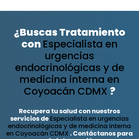
¿Buscas Tratamiento
con
Especialista en
urgencias
endocrinológicas y de
medicina interna en
Coyoacán CDMX
?
Recupera tu salud con nuestros
servicios de
Especialista en urgencias
endocrinológicas y de medicina interna
en Coyoacán CDMX
. Contáctanos para