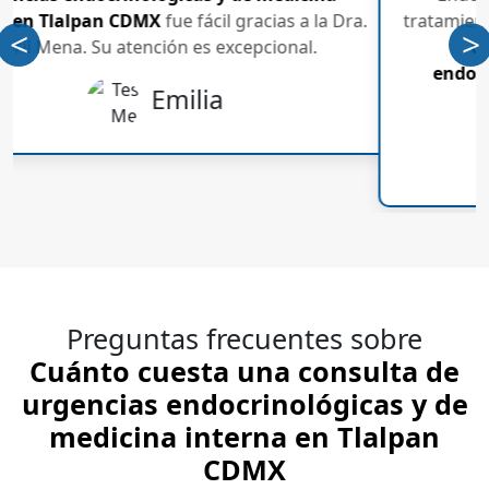
 lo mejor de
Cuánto
Altamente recomenda
<
>
e urgencias
Anterior
S
Ana
cina interna en
X
.
ia
Preguntas frecuentes sobre
Cuánto cuesta una consulta de
urgencias endocrinológicas y de
medicina interna en Tlalpan
CDMX