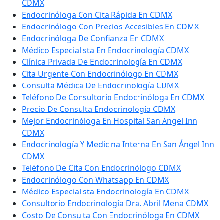
CDMX
Endocrinóloga Con Cita Rápida En CDMX
Endocrinólogo Con Precios Accesibles En CDMX
Endocrinóloga De Confianza En CDMX
Médico Especialista En Endocrinología CDMX
Clínica Privada De Endocrinología En CDMX
Cita Urgente Con Endocrinólogo En CDMX
Consulta Médica De Endocrinología CDMX
Teléfono De Consultorio Endocrinóloga En CDMX
Precio De Consulta Endocrinología CDMX
Mejor Endocrinóloga En Hospital San Ángel Inn
CDMX
Endocrinología Y Medicina Interna En San Ángel Inn
CDMX
Teléfono De Cita Con Endocrinólogo CDMX
Endocrinólogo Con Whatsapp En CDMX
Médico Especialista Endocrinología En CDMX
Consultorio Endocrinología Dra. Abril Mena CDMX
Costo De Consulta Con Endocrinóloga En CDMX