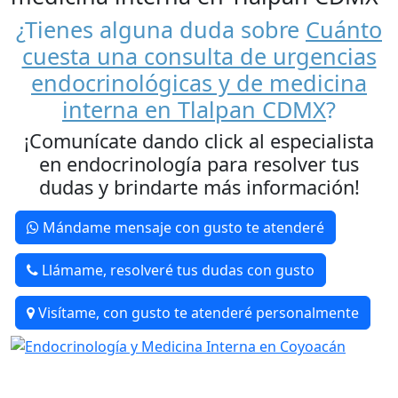
¿Tienes alguna duda sobre
Cuánto
cuesta una consulta de urgencias
endocrinológicas y de medicina
interna en Tlalpan CDMX
?
¡Comunícate dando click al especialista
en endocrinología para resolver tus
dudas y brindarte más información!
Mándame mensaje con gusto te atenderé
Llámame, resolveré tus dudas con gusto
Visítame, con gusto te atenderé personalmente
Médico Especialista en Medicina Interna y
Endocrinología, con alta especialidad en Diabetes y