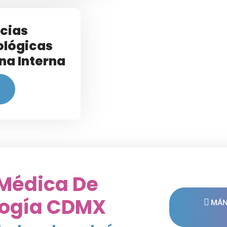
cias
ológicas
na Interna
Médica De
logía CDMX
MÁN