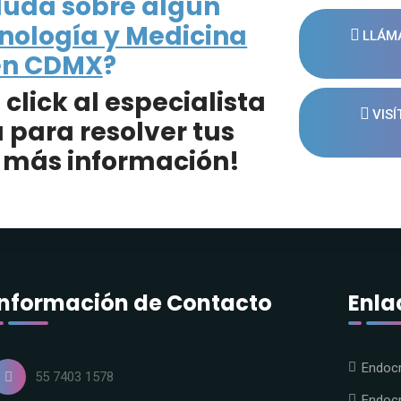
duda sobre algún
inología y Medicina
LLÁMA
en CDMX
?
lick al especialista
VISÍ
 para resolver tus
 más información!
Información de Contacto
Enla
Endocr
55 7403 1578
Endoc