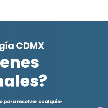
ogía CDMX
ienes
ales?
 para resolver cualquier