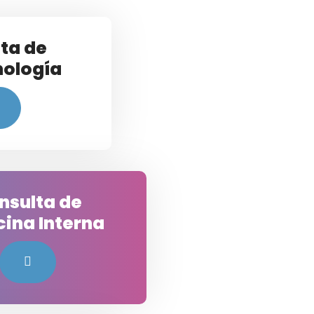
ta de
nología
nsulta de
ina Interna