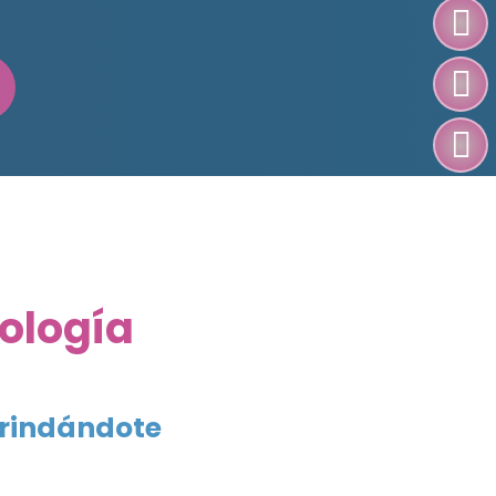
ología
brindándote