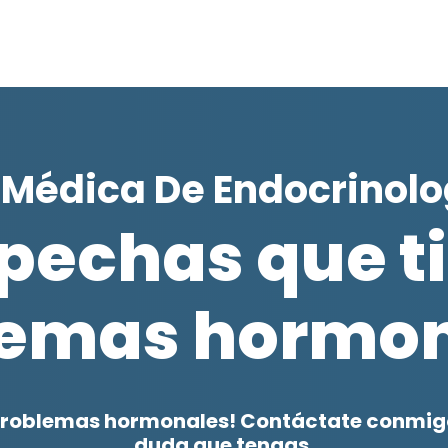
 Médica De Endocrinol
pechas que t
lemas hormon
problemas hormonales! Contáctate conmigo
duda que tengas.