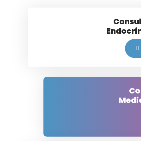
Consul
Endocri
Co
Medic