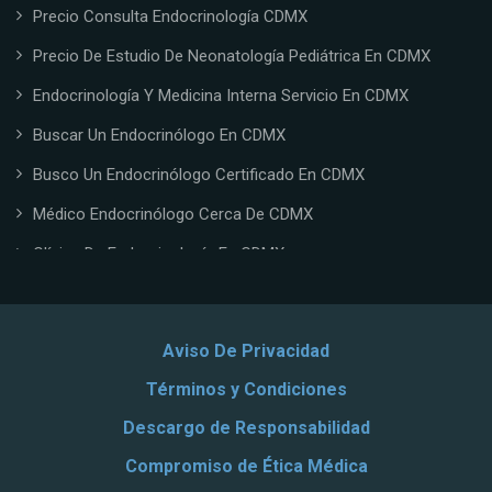
Precio Consulta Endocrinología CDMX
Precio De Estudio De Neonatología Pediátrica En CDMX
Endocrinología Y Medicina Interna Servicio En CDMX
Buscar Un Endocrinólogo En CDMX
Busco Un Endocrinólogo Certificado En CDMX
Médico Endocrinólogo Cerca De CDMX
Clínica De Endocrinología En CDMX
Doctor Endocrinólogo En CDMX
Endocrinólogo Certificado En CDMX
Aviso De Privacidad
Endocrinólogo Privado En CDMX
Términos y Condiciones
Costo De Cirugía Endocrina En CDMX
Descargo de Responsabilidad
WhatsApp De Un Endocrinólogo En CDMX
Compromiso de Ética Médica
Teléfono De Endocrinólogo Dra. Abril Mena En CDMX