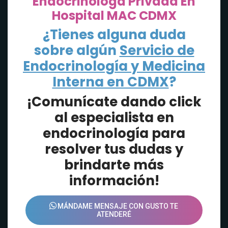
Endocrinóloga Privada En
Hospital MAC CDMX
¿Tienes alguna duda
sobre algún
Servicio de
Endocrinología y Medicina
Interna en CDMX
?
¡Comunícate dando click
al especialista en
endocrinología para
resolver tus dudas y
brindarte más
información!
MÁNDAME MENSAJE CON GUSTO TE
ATENDERÉ