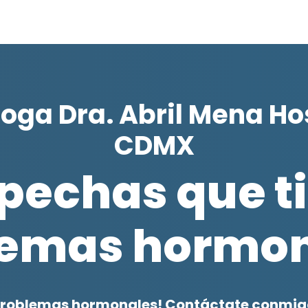
oga Dra. Abril Mena H
CDMX
pechas que t
lemas hormon
problemas hormonales! Contáctate conmigo