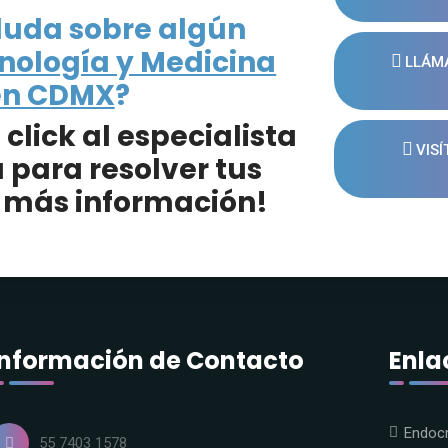
duda sobre algún
inología y Medicina
LLÁMA
en CDMX
?
lick al especialista
VISÍ
 para resolver tus
 más información!
Información de Contacto
Enla
Endocr
55 7403 1578