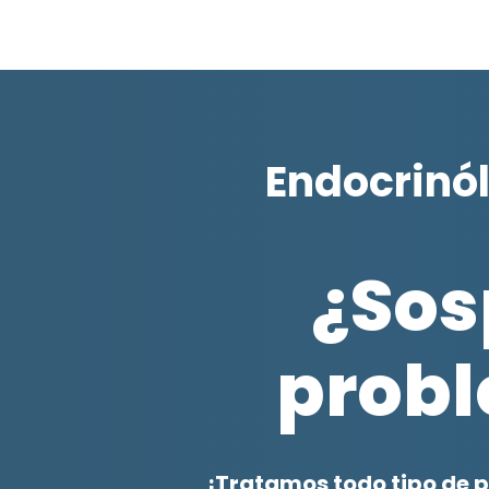
Endocrinól
¿Sos
prob
¡Tratamos todo tipo de 