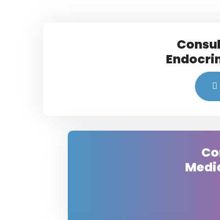
Consul
Endocri
Co
Medic