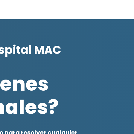
ospital MAC
ienes
ales?
 para resolver cualquier