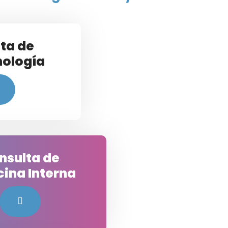
ta de
nología
nsulta de
ina Interna