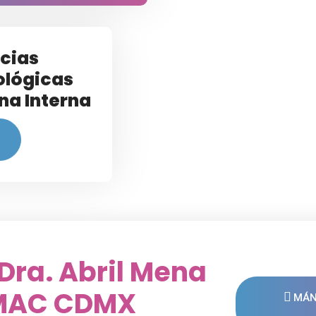
cias
ológicas
na Interna
Dra. Abril Mena
 MAC CDMX
MÁN