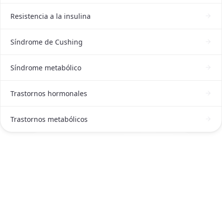
Resistencia a la insulina
Síndrome de Cushing
Síndrome metabólico
Trastornos hormonales
Trastornos metabólicos
ATENCIÓN DE ENDOCRINÓLOGA EN CDMX
Solicitar atención de Endocrinóloga en
CDMX ahora
Escríbenos por WhatsApp o llámanos, será un placer
atenderte.