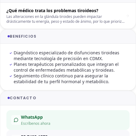
¿Qué médico trata los problemas tiroideos?
Las alteraciones en la glándula tiroides pueden impactar
drásticamente tu energía, peso y estado de ánimo, por lo que priorizar
un correcto tratamiento de la tiroides es vital para tu bienestar. Al
buscar atención, es común preguntarse qué médico trata los
problemas tiroideos de manera efectiva para obtener un control
BENEFICIOS
hormonal preciso. En CDMX, una evaluación endocrinológica integral
con una endocrinóloga en CDMX es la mejor vía para identificar el
origen de tus síntomas y restaurar tu salud metabólica con un plan
Diagnóstico especializado de disfunciones tiroideas
clínico a tu medida.
mediante tecnología de precisión en CDMX.
Planes terapéuticos personalizados que integran el
control de enfermedades metabólicas y tiroideas.
Seguimiento clínico continuo para asegurar la
estabilidad de tu perfil hormonal y metabólico.
CONTACTO
WhatsApp
Escríbenos ahora