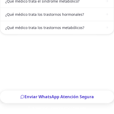
¿Qué médico trata el síndrome metabólico?
¿Qué médico trata los trastornos hormonales?
¿Qué médico trata los trastornos metabólicos?
ATENCIÓN DE ENDOCRINÓLOGA EN CDMX
Solicitar atención de Endocrinóloga en
CDMX ahora
Escríbenos por WhatsApp o llámanos, será un placer
atenderte.
Enviar WhatsApp Atención Segura
Atención urgente por Llamada